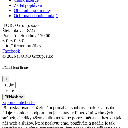
Ceník inzerce
Zadat poptávku
Obchodní podmínky
Ochrana osobních údajů
iFORO Group, s.r.o.
Štefánikova 18/25
Praha 5 – Smíchov 150 00
601 601 581
info@firemniprofil.cz
Facebook
© 2026 iFORO Group, s.r.o.
Přihlášení firmy
×
Login:
Heslo:
zapomenuté heslo
Při poskytování služeb nám pomáhají soubory cookies a osobní
údaje. Cookies podporují nejen správné fungování webových
stránek, ale díky všem datům můžeme porozumět a analyzovat jak
náš web a služby, které poskytujeme, používáte a nadále je tak