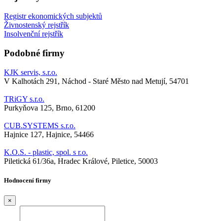
Registr ekonomických subjektů
Živnostenský rejstřík
Insolvenční rejstřík
Podobné firmy
KJK servis, s.r.o.
V Kalhotách 291, Náchod - Staré Město nad Metují, 54701
TRiGY s.r.o.
Purkyňova 125, Brno, 61200
CUB.SYSTEMS s.r.o.
Hajnice 127, Hajnice, 54466
K.O.S. - plastic, spol. s r.o.
Piletická 61/36a, Hradec Králové, Piletice, 50003
Hodnocení firmy
×