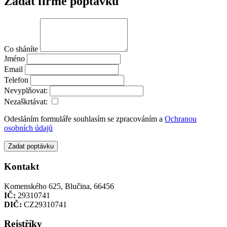
Zadat firmě poptávku
Co sháníte
Jméno
Email
Telefon
Nevyplňovat:
Nezaškrtávat:
Odesláním formuláře souhlasím se zpracováním a
Ochranou
osobních údajů
Zadat poptávku
Kontakt
Komenského 625, Blučina, 66456
IČ:
29310741
DIČ:
CZ29310741
Rejstříky